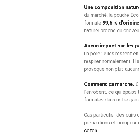
Une composition nature
du marché, la poudre Ecob
formule
99,6 % d’origin
naturel proche du cheveu,
Aucun impact sur les po
un pore : elles restent e
respirer normalement. Il s
provoque non plus aucune
Comment ça marche.
Ch
l’enrobent, ce qui épais
formules dans notre ga
Cas particulier des cuirs 
précautions et composition
coton
.