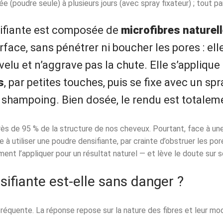
ée (poudre seule) à plusieurs jours (avec spray fixateur) ; tout p
ifiante est composée de
microfibres naturel
face, sans pénétrer ni boucher les pores : ell
velu et n’aggrave pas la chute. Elle s’applique
s
, par petites touches, puis se fixe avec un spra
shampoing. Bien dosée, le rendu est totalem
ès de 95 % de la structure de nos cheveux. Pourtant, face à une 
à utiliser une poudre densifiante, par crainte d’obstruer les por
ent l’appliquer pour un résultat naturel — et lève le doute sur s
ifiante est-elle sans danger ?
 fréquente. La réponse repose sur la nature des fibres et leur mod