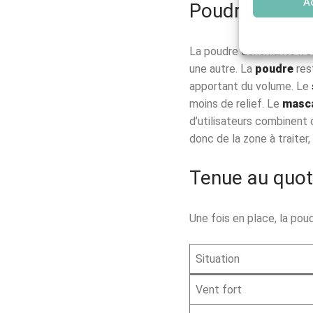
A
Poudre, spray 
La poudre densifiante n’es
une autre. La
poudre
res
apportant du volume. Le
moins de relief. Le
masc
d’utilisateurs combinent 
donc de la zone à traiter
Tenue au quot
Une fois en place, la pou
Situation
Vent fort