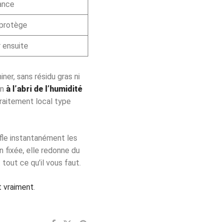
ance
 protège
 ensuite
ner, sans résidu gras ni
on
à l’abri de l’humidité
traitement local type
fle instantanément les
n fixée, elle redonne du
 tout ce qu’il vous faut.
t vraiment
.