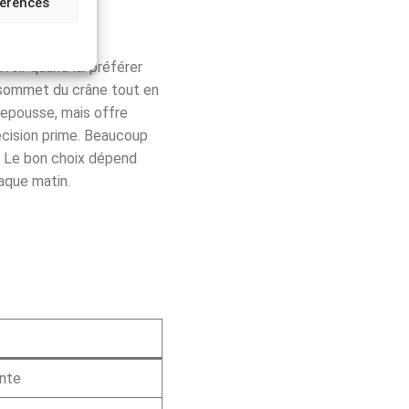
férences
avoir quand lui préférer
e sommet du crâne tout en
repousse, mais offre
précision prime. Beaucoup
e. Le bon choix dépend
aque matin.
nte