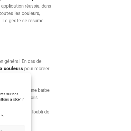
 application réussie, dans
outes les couleurs,
 €. Le geste se résume
en général. En cas de
x couleurs
pour recréer
racé précis. Sur une barbe
ente sur nos
res dans les poils.
illons à obtenir
s sombres) et l’oubli de
 ».
ujours fixer.