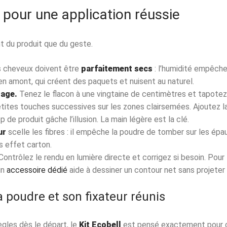
pour une application réussie
t du produit que du geste.
 cheveux doivent être
parfaitement secs
: l’humidité empêche 
e en amont, qui créent des paquets et nuisent au naturel.
age.
Tenez le flacon à une vingtaine de centimètres et tapote
 petites touches successives sur les zones clairsemées. Ajoutez l
op de produit gâche l’illusion. La main légère est la clé.
ur
scelle les fibres : il empêche la poudre de tomber sur les épau
s effet carton.
ontrôlez le rendu en lumière directe et corrigez si besoin. Pour l
un
accessoire dédié
aide à dessiner un contour net sans projeter 
la poudre et son fixateur réunis
ègles dès le départ, le
Kit Ecobell
est pensé exactement pour ça