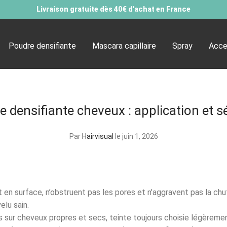
Livraison gratuite dès 40€ d'achat en France
Poudre densifiante
Mascara capillaire
Spray
Acce
 densifiante cheveux : application et s
Par
Hairvisual
le juin 1, 2026
 en surface, n’obstruent pas les pores et n’aggravent pas la chu
elu sain.
s sur cheveux propres et secs, teinte toujours choisie légèreme