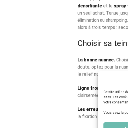
densifiante
et le
spray 
un seul achat. Tenue jus
élimination au shampoing.
alors à trois temps : secou
Choisir sa tein
La bonne nuance.
Choisi
doute, optez pour la nua
le relief naturel d’une ch
Ligne frontale et barbe
Ce site utilise
clairsemée, déposez le pr
sites. Les cook
votre consentem
Les erreurs de débutan
Vous avez la pos
la fixation (qui ruine la 