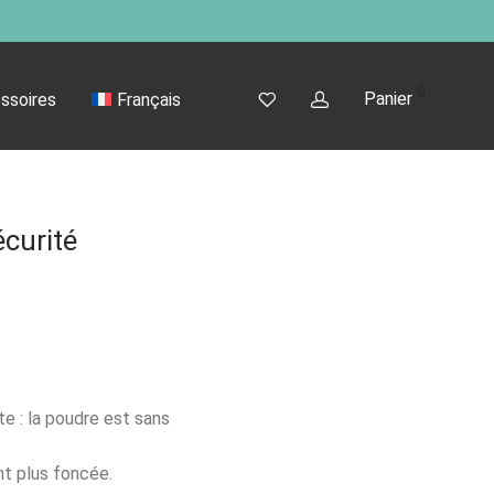
0
Panier
ssoires
Français
écurité
te : la poudre est sans
nt plus foncée.