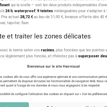
fixant
qui la scelle — soit les deux produits indispensables d’une
qu’à
24 h
,
waterproof
,
9 teintes
mélangeables pour s’adapter à t
 Prix actuel
28,72 €
au lieu de 31,90 €, livraison offerte dès 40
er, tapoter, fixer.
te et traiter les zones délicates
ssez la teinte selon vos
racines
, plus foncées que les pointes 
nce légèrement plus foncée, et n’hésitez pas à
superposer deu
evelure.
Bienvenue sur le site Hairvisual
.
Sur la ligne frontale, travaillez au peigne applicateur pour un t
 des cookies afin de vous offrir une expérience optimale et une communication pertin
oduit avec parcimonie et brossez légèrement pour fondre les fib
ies permettent de disposer de toutes les fonctionnalités de navigation Web. Nous ve
ent quant à l’usage de vos données et nous nous engageons à les respecter.
t.
Les deux plus fréquentes : trop de produit (qui crée des tache
sibilité de configurer l’utilisation des cookies en cliquant sur « Voir les préférences
tenue). En résumé : main légère, cheveux secs, teinte adaptée, et to