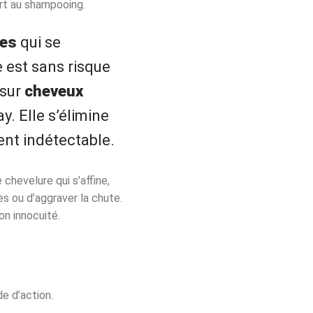
art au shampooing.
les
qui se
e est sans risque
 sur
cheveux
y. Elle s’élimine
ent indétectable.
chevelure qui s’affine,
es ou d’aggraver la chute.
on innocuité.
e d’action.