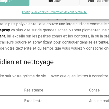
ccepter
Refuser
Voir les pré
ou mascara : quelles différences ?
Politique de cookies
Déclaration de confidentialité
t qu’une des formes du maquillage capillaire, et il est utile de s
te la plus polyvalente : elle couvre une large surface comme l
spray
va plus vite sur de grandes zones ou pour pigmenter une 
ara
, lui, excelle sur les petites zones et les contours, là où la 
d’ailleurs poudre et spray fixant pour conjuguer densité et tenu
, de votre dextérité et du temps que vous voulez y consacrer ch
idien et nettoyage
dre suit votre rythme de vie — avec quelques limites à connaître.
Résistance
Conseil
Excellente
Aucune crai