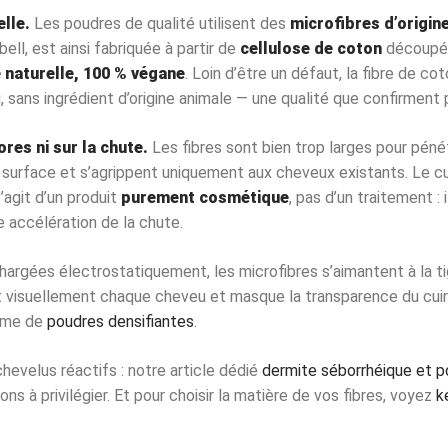
lle.
Les poudres de qualité utilisent des
microfibres d’origine
ell, est ainsi fabriquée à partir de
cellulose de coton
découpée
e naturelle, 100 % végane
. Loin d’être un défaut, la fibre de c
 sans ingrédient d’origine animale — une qualité que confirment p
res ni sur la chute.
Les fibres sont bien trop larges pour péné
n surface et s’agrippent uniquement aux cheveux existants. Le c
’agit d’un produit
purement cosmétique
, pas d’un traitement : 
 accélération de la chute.
argées électrostatiquement, les microfibres s’aimantent à la tig
sit visuellement chaque cheveu et masque la transparence du cui
mme de
poudres densifiantes
.
chevelus réactifs : notre article dédié
dermite séborrhéique et p
s à privilégier. Et pour choisir la matière de vos fibres, voyez
k