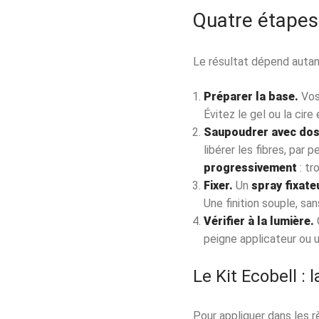
Quatre étapes 
Le résultat dépend autan
Préparer la base.
Vos
Évitez le gel ou la cir
Saupoudrer avec dos
libérer les fibres, par
progressivement
: tr
Fixer.
Un
spray fixate
Une finition souple, san
Vérifier à la lumière.
C
peigne applicateur ou 
Le Kit Ecobell : 
Pour appliquer dans les r