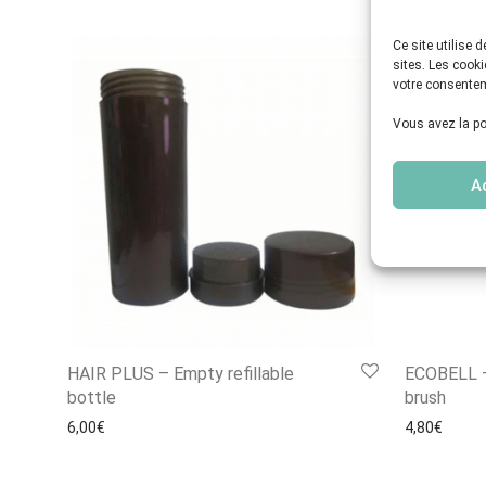
Ce site utilise
sites. Les cook
votre consentem
Vous avez la pos
A
HAIR PLUS – Empty refillable
ECOBELL – 
bottle
brush
6,00
€
4,80
€