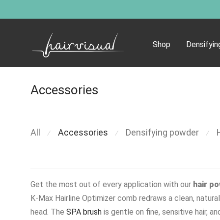
Shop
Densifyi
Accessories
All
Accessories
Densifying powder
⁄
⁄
⁄
Get the most out of every application with our
hair p
K-Max Hairline Optimizer comb redraws a clean, natural
head. The
SPA brush
is gentle on fine, sensitive hair, a