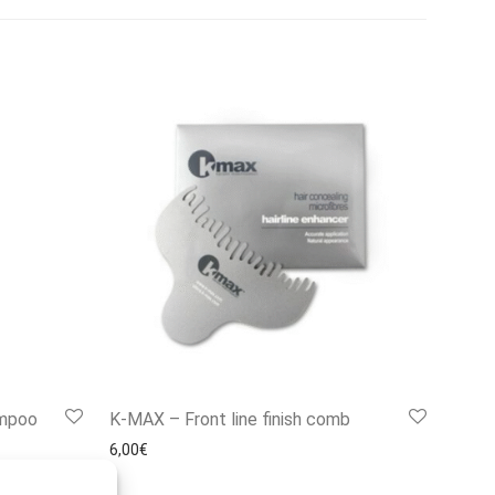
ampoo
K-MAX – Front line finish comb
6,00
€