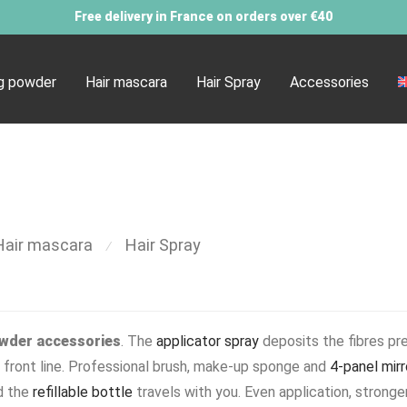
Free delivery in France on orders over €40
ng powder
Hair mascara
Hair Spray
Accessories
Hair mascara
Hair Spray
⁄
owder accessories
. The
applicator spray
deposits the fibres pre
 front line. Professional brush, make-up sponge and
4-panel mirr
nd the
refillable bottle
travels with you. Even application, stronger