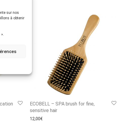
ente sur nos
illons à obtenir
 ».
férences
cation
ECOBELL – SPA brush for fine,
sensitive hair
12,00
€