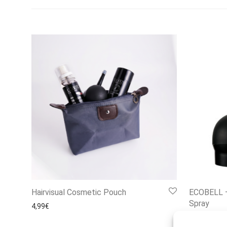
Hairvisual Cosmetic Pouch
ECOBELL –
Spray
4,99
€
9,95
€