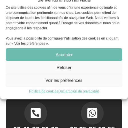
Bienvenido al sitio Hairvisual
Ce site utilise des cookies afin de vous offrir une expérience optimale et
Aportándote satisfacción
une communication pertinente sur nos sites. Les cookies permettent de
con productos para tu
disposer de toutes les fonctionnalités de navigation Web. Nous veillons à
obtenir votre consentement quant à l’usage de vos données et nous nous
cabello:
engageons à les respecter.
Vous avez la possibilité de configurer l’utilisation des cookies en cliquant
Esperamos que encuentres nuestros productos a tu
sur « Voir les préférences ».
entera satisfacción, y siempre estamos dispuestos a
Accepter
escuchar tus comentarios para mejorar nuestro servicio.
Refuser
No dudes en darnos tu opinión sobre nuestros polvos
capilares y ponte en contacto con nosotros si tienes
Voir les préférences
dudas o preguntas, y haremos todo lo posible por
responderlas.
Política de cookies
Declaración de privacidad