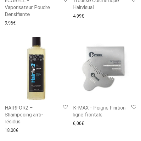
ECOBELL -
Trousse Cosmétique
Vaporisateur Poudre
Hairvisual
Densifiante
4,99
€
9,95
€
HAIRFOR2 –
K-MAX - Peigne Finition
Shampooing anti-
ligne frontale
résidus
6,00
€
18,00
€