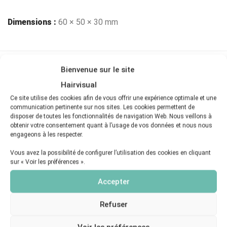
Dimensions :
60 × 50 × 30 mm
UGS :
ECOBEPTR
Bienvenue sur le site
Catégorie :
Accessoires
Hairvisual
Marque :
Ecobell
Ce site utilise des cookies afin de vous offrir une expérience optimale et une
communication pertinente sur nos sites. Les cookies permettent de
disposer de toutes les fonctionnalités de navigation Web. Nous veillons à
obtenir votre consentement quant à l’usage de vos données et nous nous
engageons à les respecter.
Vous aimerez peut-être aussi…
Vous avez la possibilité de configurer l’utilisation des cookies en cliquant
sur « Voir les préférences ».
Accepter
Refuser