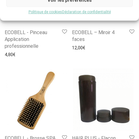
Voir les préférences
Politique de cookies
Déclaration de confidentialité
ECOBELL - Pinceau
ECOBELL – Miroir 4
Application
faces
professionnelle
12,00
€
4,80
€
ECOBELL - Brosse SPA
HAIR PLUS - Flacon