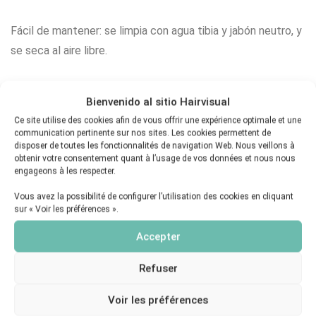
Fácil de mantener: se limpia con agua tibia y jabón neutro, y
se seca al aire libre.
Bienvenido al sitio Hairvisual
SKU:
ECOBPMAQ
Ce site utilise des cookies afin de vous offrir une expérience optimale et une
communication pertinente sur nos sites. Les cookies permettent de
Categoría:
Accesorios
disposer de toutes les fonctionnalités de navigation Web. Nous veillons à
Marca:
Ecobell
obtenir votre consentement quant à l’usage de vos données et nous nous
engageons à les respecter.
Vous avez la possibilité de configurer l’utilisation des cookies en cliquant
sur « Voir les préférences ».
También te recomendamos…
Accepter
Refuser
Voir les préférences